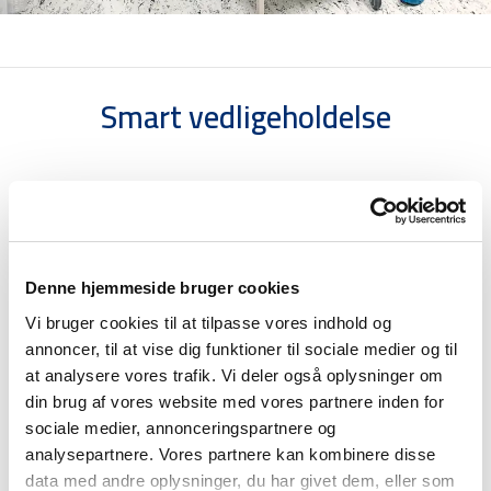
Smart vedligeholdelse
Moderniserede og sammenkoblede bygningsløsninger nyder
godt af alle fordelene ved intelligent vedligeholdelse for at
sikre hospitalets uafbrudte drift og optimale ydeevne i hele
dets levetid:
Denne hjemmeside bruger cookies
Vi bruger cookies til at tilpasse vores indhold og
Høj servicetilgængelighed med 24-timers beredskab
annoncer, til at vise dig funktioner til sociale medier og til
Højt kompetent, brancheerfarent personale med dyb
at analysere vores trafik. Vi deler også oplysninger om
teknisk viden
din brug af vores website med vores partnere inden for
Fokus på Total Cost of Ownership og det samlede
sociale medier, annonceringspartnere og
ansvar for hospitalets drift og vedligeholdelse
analysepartnere. Vores partnere kan kombinere disse
Langsigtede foranstaltninger som f.eks. forbedring
data med andre oplysninger, du har givet dem, eller som