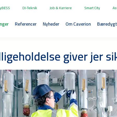
yBESS
DI-Teknik
Job & Karriere
Smart City
As
inger
Referencer
Nyheder
Om Caverion
Bæredygt
igeholdelse giver jer s