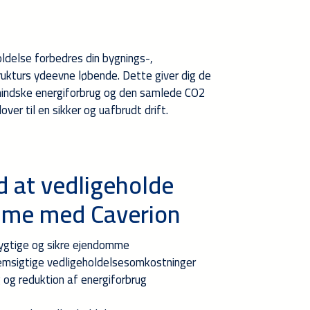
delse forbedres din bygnings-,
trukturs ydeevne løbende. Dette giver dig de
 mindske energiforbrug og den samlede CO2
ver til en sikker og uafbrudt drift.
d at vedligeholde
mme med Caverion
ygtige og sikre ejendomme
emsigtige vedligeholdelsesomkostninger
 og reduktion af energiforbrug