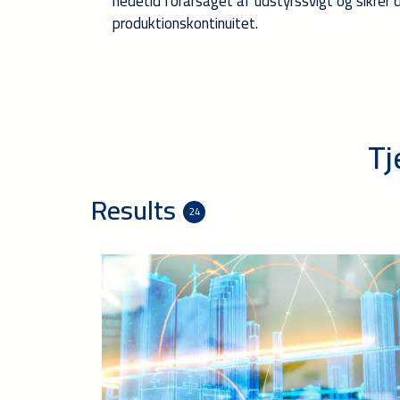
nedetid forårsaget af udstyrssvigt og sikrer
produktionskontinuitet.
Tj
Results
24