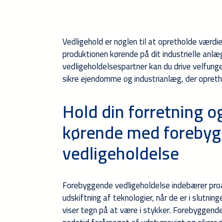
Vedligehold er nøglen til at opretholde værdi
produktionen kørende på dit industrielle an
vedligeholdelsespartner kan du drive velfun
sikre ejendomme og industrianlæg, der opretho
Hold din forretning o
kørende med foreby
vedligeholdelse
Forebyggende vedligeholdelse indebærer proa
udskiftning af teknologier, når de er i slutning
viser tegn på at være i stykker. Forebyggend