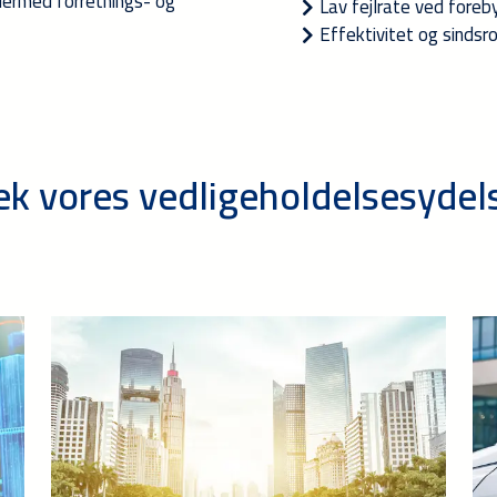
 dermed forretnings- og
Lav fejlrate ved fore
Effektivitet og sindsro
ek vores vedligeholdelsesydel