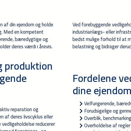
en af din ejendom og holde
Ved forebyggende vedligehol
læg. Med en kompetent
industrianlægs- eller infras
gerende, bæredygtige og
bedst mulige forhold til at
lder deres værdi i årevis.
belastning og bidrager derudo
g produktion
ggende
Fordelene ve
dine ejendo
Velfungerende, bæred
ktiv reparation og
Forudsigelige og genn
en af deres livscyklus eller
Overblik, benchmarking
e vedligeholdelse reducerer
Overholdelse af regler