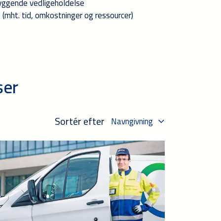
byggende vedligeholdelse
 (mht. tid, omkostninger og ressourcer)
ser
Sortér efter
Navngivning