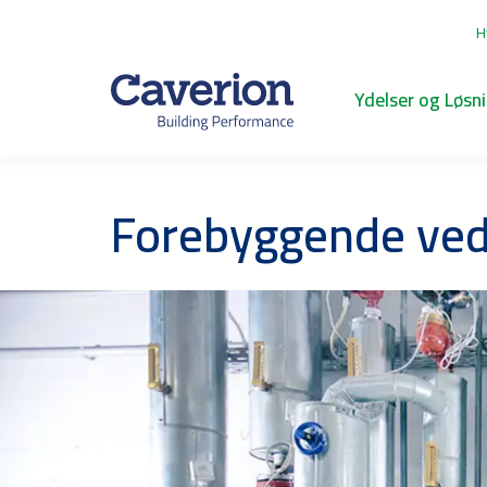
H
Ydelser og Løsn
Forebyggende vedl