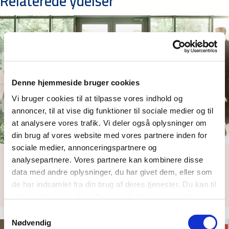
Relaterede ydelser
Denne hjemmeside bruger cookies
Vi bruger cookies til at tilpasse vores indhold og
annoncer, til at vise dig funktioner til sociale medier og til
at analysere vores trafik. Vi deler også oplysninger om
din brug af vores website med vores partnere inden for
sociale medier, annonceringspartnere og
Adgangskontrol
analysepartnere. Vores partnere kan kombinere disse
data med andre oplysninger, du har givet dem, eller som
Integrer din adgangskontrol til andre automatiserede
de har indsamlet fra din brug af deres tjenester. Du kan til
bygningssystemer, og se, hvordan du kan tage…
enhver tid ændre eller tilbagekalde dit samtykke fra
Cookie erklæringen
på vores website.
Samtykkevalg
Nødvendig