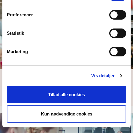
Præferencer
Statistik
Marketing
Vis detaljer
Alarmoverførselssystem
Træt af at styre en masse forskellige alarmer? Se, hvordan
et sammenkoblet alarmsystem beskytter…
Tillad alle cookies
Kun nødvendige cookies