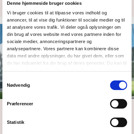
Denne hjemmeside bruger cookies
kan hjælpe dig med at øge bæredygtigheden…
Vi bruger cookies til at tilpasse vores indhold og
annoncer, til at vise dig funktioner til sociale medier og til
at analysere vores trafik. Vi deler også oplysninger om
din brug af vores website med vores partnere inden for
sociale medier, annonceringspartnere og
analysepartnere. Vores partnere kan kombinere disse
data med andre oplysninger, du har givet dem, eller som
de har indsamlet fra din brug af deres tjenester. Du kan til
enhver tid ændre eller tilbagekalde dit samtykke fra
Cookie erklæringen
på vores website.
Samtykkevalg
Nødvendig
Præferencer
Lifecycle Management
Kender du de fremtidige omkostninger i din bygning?
Statistik
Pålidelig Life Cycle Management giver synlighed…