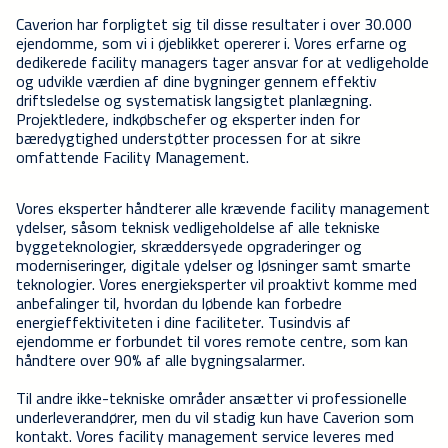
Caverion har forpligtet sig til disse resultater i over 30.000
ejendomme, som vi i øjeblikket opererer i. Vores erfarne og
dedikerede facility managers tager ansvar for at vedligeholde
og udvikle værdien af dine bygninger gennem effektiv
driftsledelse og systematisk langsigtet planlægning.
Projektledere, indkøbschefer og eksperter inden for
bæredygtighed understøtter processen for at sikre
omfattende Facility Management.
Vores eksperter håndterer alle krævende facility management
ydelser, såsom teknisk vedligeholdelse af alle tekniske
byggeteknologier, skræddersyede opgraderinger og
moderniseringer, digitale ydelser og løsninger samt smarte
teknologier. Vores energieksperter vil proaktivt komme med
anbefalinger til, hvordan du løbende kan forbedre
energieffektiviteten i dine faciliteter. Tusindvis af
ejendomme er forbundet til vores remote centre, som kan
håndtere over 90% af alle bygningsalarmer.
Til andre ikke-tekniske områder ansætter vi professionelle
underleverandører, men du vil stadig kun have Caverion som
kontakt. Vores facility management service leveres med