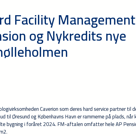
ard Facility Management
nsion og Nykredits nye
mølleholmen
ologivirksomheden Caverion som deres hard service partner til d
 ud til Øresund og Københavns Havn er rammerne på plads, når 
ldte bygning i foråret 2024. FM-aftalen omfatter hele AP Pensi
m2.