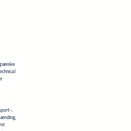
ropæiske
echnical
er
sport-,
pænding,
amt