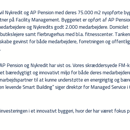
il Nykredit og AP Pension med deres 75.000 m2 nyopførte by
ner på Facility Management. Byggeriet er opført af AP Pensio
darbejdere og Nykredits godt 2.000 medarbejdere. Domicilet 
utikslejere samt flerbrugerhus med bl.a. fitnesscenter. Tanken
skabe gevinst for både medarbejdere, forretningen og offentli
.
om AP Pension og Nykredit har vist os. Vores skræddersyede FM-
et bæredygtigt og innovativt miljø for både deres medarbejder
marbejdspartner til at kunne understøtte en energirigtig og bær
 en levende Smart Building” siger direktør for Managed Service i 
vesteringen i et innovativt byggeri, hvor der har været fokus 