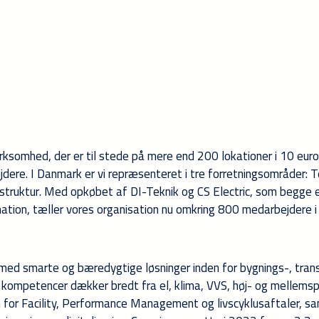
virksomhed, der er til stede på mere end 200 lokationer i 10 eu
re. I Danmark er vi repræsenteret i tre forretningsområder: T
truktur. Med opkøbet af DI-Teknik og CS Electric, som begge 
omation, tæller vores organisation nu omkring 800 medarbejdere i
 med smarte og bæredygtige løsninger inden for bygnings-, tran
s kompetencer dækker bredt fra el, klima, VVS, høj- og mellems
en for Facility, Performance Management og livscyklusaftaler, s