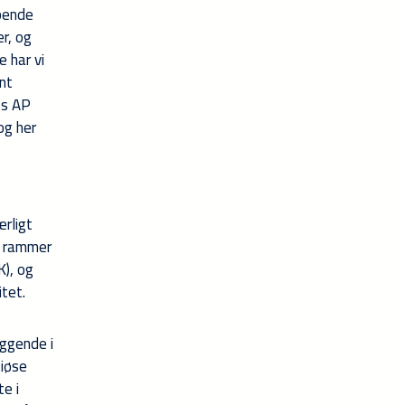
øbende
r, og
 har vi
nt
os AP
og her
ærligt
e rammer
K), og
tet.
iggende i
tiøse
te i