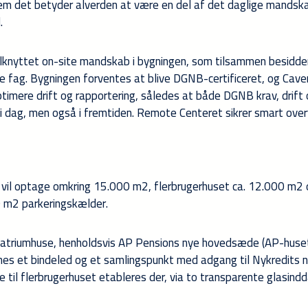
hvem det betyder alverden at være en del af det daglige mandsk
d.
ilknyttet on-site mandskab i bygningen, som tilsammen besidde
e fag. Bygningen forventes at blive DGNB-certificeret, og Cave
imere drift og rapportering, således at både DGNB krav, drift
 i dag, men også i fremtiden. Remote Centeret sikrer smart ove
 vil optage omkring 15.000 m2, flerbrugerhuset ca. 12.000 m2
 m2 parkeringskælder.
triumhuse, henholdsvis AP Pensions nye hovedsæde (AP-huset
nes et bindeled og et samlingspunkt med adgang til Nykredits 
til flerbrugerhuset etableres der, via to transparente glasin