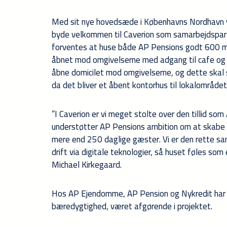
Med sit nye hovedsæde i Københavns Nordhavn v
byde velkommen til Caverion som samarbejdspart
forventes at huse både AP Pensions godt 600 me
åbnet mod omgivelserne med adgang til cafe og b
åbne domicilet mod omgivelserne, og dette skal 
da det bliver et åbent kontorhus til lokalområdet
”I Caverion er vi meget stolte over den tillid s
understøtter AP Pensions ambition om at skabe 
mere end 250 daglige gæster. Vi er den rette sa
drift via digitale teknologier, så huset føles som
Michael Kirkegaard.
Hos AP Ejendomme, AP Pension og Nykredit har in
bæredygtighed, været afgørende i projektet.