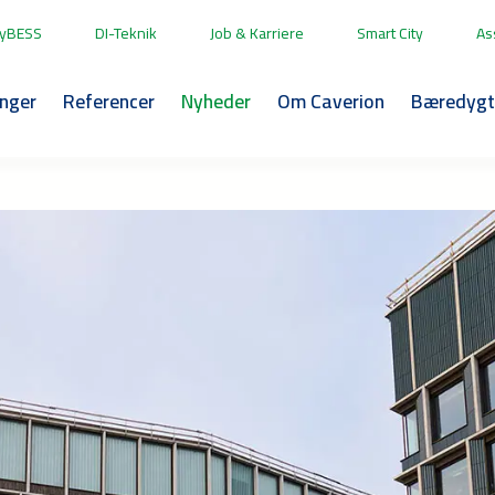
yBESS
DI-Teknik
Job & Karriere
Smart City
As
inger
Referencer
Nyheder
Om Caverion
Bæredygt