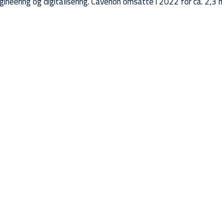
ineering og digitalisering. Caverion omsatte i 2022 for ca. 2,3 