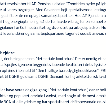
tterselskaber til AP Pension, udtaler: ”Fremtiden byder på l
e af vores bygninger. Med Caverions højt specialiserede løsninge
ingsdrift, er de en oplagt samarbejdspartner. Hos AP Ejendomme
rift og energioptimering, så derfor havde vi brug for en kompete
egiplaner for Co2 neutralitet og diversitet på arbejdspladsen. H
at leverandører og samarbejdspartnere tager et socialt ansvar, 
rbejdere
, der betegnes som “det sociale kontorhus”. Der er nemlig et s
afspejles igennem byggeriets iboende kvaliteter i dets fysisk
pføres i henhold til “Den frivillige bæredygtighedsklasse” (FB
ret til DGNB guld samt DGNB Diamant for høj arkitektonisk kvali
l at have vores daglige gang i ”det sociale kontorhus”, der er bel
aktivt og populært område i vækst, med nogle af de mest ambi
elv 90% af alle ydelser og har specialiseret driftspersonale on-si