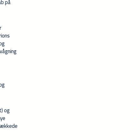
ab på
r
rions
 og
rvågning
 og
) og
nye
ddækkede