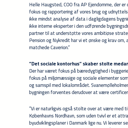
Helle Haugsted, COO fra AP Ejendomme, der er da
fokus og rapportering af vores brug og udnyttels
ikke mindst analyse af data i dagligdagens bygn
ikke interne eksperter i den udførende bygningsd
partner til at understøtte vores ambitiøse strat
Pension og Nykredit har vi et ønske og krav om, 
matchede Caverion.”
”Det sociale kontorhus” skaber stolte meda
Der har været fokus på bæredygtighed i byggeriet
fokus på miljømæssige og sociale elementer som 
og samspil med lokalområdet. Svanemølleholmen o
bygningen forventes derudover at være certifice
”Vi er naturligvis også stolte over at være med ti
Københavns Nordhavn, som uden tvivl er et attr
byudviklingsplaner i Danmark lige nu. Vi leverer s