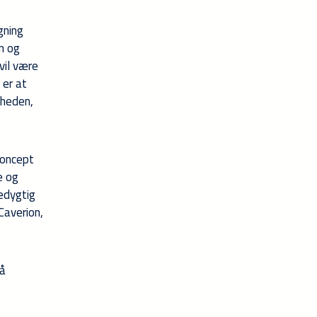
gning
n og
vil være
 er at
gheden,
koncept
e og
edygtig
Caverion,
på