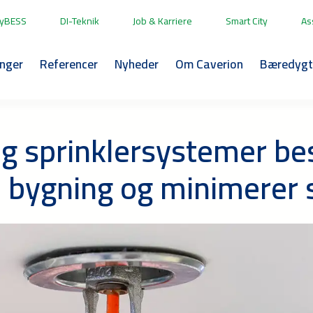
yBESS
DI-Teknik
Job & Karriere
Smart City
As
inger
Referencer
Nyheder
Om Caverion
Bæredygt
g sprinklersystemer be
 bygning og minimerer 