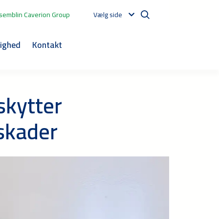
semblin Caverion Group
Vælg side
ighed
Kontakt
skytter
skader