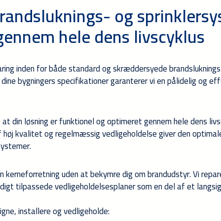
andsluknings- og sprinklersy
gennem hele dens livscyklus
faring inden for både standard og skræddersyede brandslukning
e bygningers specifikationer garanterer vi en pålidelig og effek
r, at din løsning er funktionel og optimeret gennem hele dens li
f høj kvalitet og regelmæssig vedligeholdelse giver den optimale
systemer.
n kerneforretning uden at bekymre dig om brandudstyr. Vi reparer
igt tilpassede vedligeholdelsesplaner som en del af et langsi
gne, installere og vedligeholde: