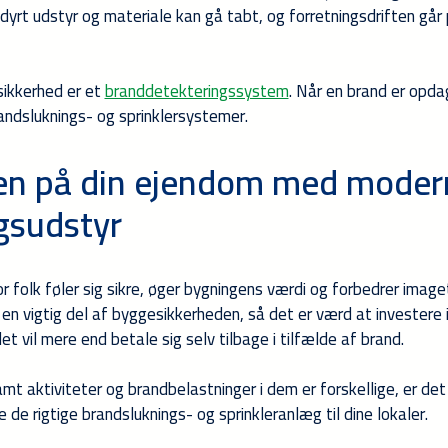
yrt udstyr og materiale kan gå tabt, og forretningsdriften går 
sikkerhed er et
branddetekteringssystem
. Når en brand er opda
andsluknings- og sprinklersystemer.
en på din ejendom med moder
gsudstyr
 folk føler sig sikre, øger bygningens værdi og forbedrer image
 en vigtig del af byggesikkerheden, så det er værd at investere i
et vil mere end betale sig selv tilbage i tilfælde af brand.
t aktiviteter og brandbelastninger i dem er forskellige, er de
e de rigtige brandsluknings- og sprinkleranlæg til dine lokaler.