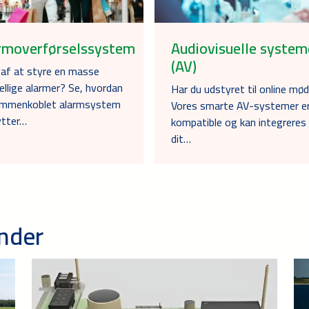
rmoverførselssystem
Audiovisuelle system
(AV)
af at styre en masse
ellige alarmer? Se, hvordan
Har du udstyret til online mø
ammenkoblet alarmsystem
Vores smarte AV-systemer e
ytter…
kompatible og kan integreres 
dit…
under