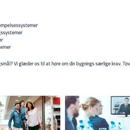
æmpelsessystemer
gssystemer
er
temer
gsmål? Vi glæder os til at høre om din bygnings særlige krav. Tø