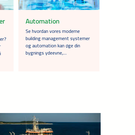
er
Automation
Se hvordan vores moderne
building management systemer
der?
og automation kan øge din
r
bygnings ydeevne,…
i