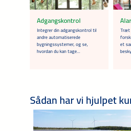
Adgangskontrol
Ala
Integrer din adgangskontrol til
Træt 
andre automatiserede
forsk
bygningssystemer, og se,
et s
hvordan du kan tage…
besk
Sådan har vi hjulpet k