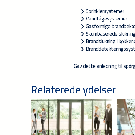
Sprinklersystemer
Vandtågesystemer
Gasformige brandbek
Skumbaserede sluknin
Brandslukning i køkken
Branddetekteringssys
Gav dette anledning til spør
Relaterede ydelser